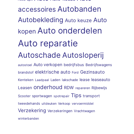
Autobanden
accessoires
Autobekleding
Auto
Auto keuze
Auto onderdelen
kopen
Auto reparatie
Autoschade
Autosloperij
Auto verkopen
bedrijfsbus
Bedrijfswagens
autostoel
elektrische auto
Gezinsauto
brandstof
Ford
lease
leaseauto
Kenteken
Laden
lakschade
Laadpaal
onderhoud
RDW
Leasen
Rijbewijs
repareren
Tips
sportwagen
transport
Scooter
spotrepair
tweedehands
uitdeuken
Verkoop
vervoermiddel
Verzekering
Verzekeringen
Vrachtwagen
winterbanden