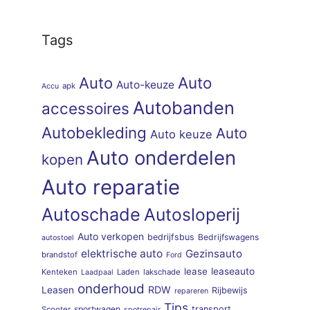
Tags
Auto
Auto
Auto-keuze
apk
Accu
Autobanden
accessoires
Autobekleding
Auto
Auto keuze
Auto onderdelen
kopen
Auto reparatie
Autoschade
Autosloperij
Auto verkopen
bedrijfsbus
Bedrijfswagens
autostoel
elektrische auto
Gezinsauto
brandstof
Ford
lease
leaseauto
Kenteken
Laden
lakschade
Laadpaal
onderhoud
RDW
Leasen
Rijbewijs
repareren
Tips
sportwagen
transport
Scooter
spotrepair