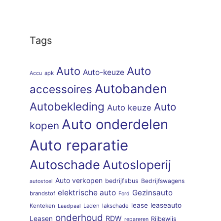
Tags
Auto
Auto
Auto-keuze
apk
Accu
Autobanden
accessoires
Autobekleding
Auto
Auto keuze
Auto onderdelen
kopen
Auto reparatie
Autoschade
Autosloperij
Auto verkopen
bedrijfsbus
Bedrijfswagens
autostoel
elektrische auto
Gezinsauto
brandstof
Ford
lease
leaseauto
Kenteken
Laden
lakschade
Laadpaal
onderhoud
RDW
Leasen
Rijbewijs
repareren