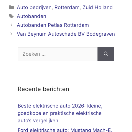
Categorieën
Auto bedrijven
,
Rotterdam
,
Zuid Holland
Tags
Autobanden
Autobanden Petlas Rotterdam
Van Beynum Autoschade BV Bodegraven
Zoek
naar:
Recente berichten
Beste elektrische auto 2026: kleine,
goedkope en praktische elektrische
auto’s vergelijken
Ford elektrische auto: Mustang Mach-E,