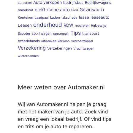
Auto verkopen
bedrijfsbus
Bedrijfswagens
autostoel
elektrische auto
Gezinsauto
brandstof
Ford
lease
leaseauto
Kenteken
Laden
lakschade
Laadpaal
onderhoud
RDW
Leasen
Rijbewijs
repareren
Tips
sportwagen
transport
Scooter
spotrepair
tweedehands
uitdeuken
Verkoop
vervoermiddel
Verzekering
Verzekeringen
Vrachtwagen
winterbanden
Meer weten over Automaker.nl
Wij van Automaker.nl helpen je graag
met het maken van je auto. Zoek vind
en vraag een lokaal bedrijf. Of vind tips
en trits om je auto te repareren.